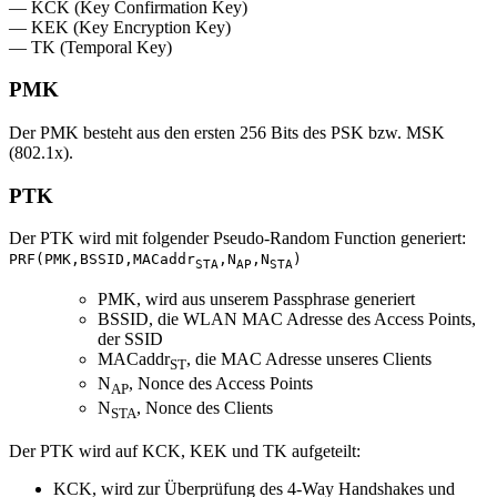
— KCK (Key Confirmation Key)
— KEK (Key Encryption Key)
— TK (Temporal Key)
PMK
Der PMK besteht aus den ersten 256 Bits des PSK bzw. MSK
(802.1x).
PTK
Der PTK wird mit folgender Pseudo-Random Function generiert:
PRF(PMK,BSSID,MACaddr
,N
,N
)
STA
AP
STA
PMK, wird aus unserem Passphrase generiert
BSSID, die WLAN MAC Adresse des Access Points,
der SSID
MACaddr
, die MAC Adresse unseres Clients
ST
N
, Nonce des Access Points
AP
N
, Nonce des Clients
STA
Der PTK wird auf KCK, KEK und TK aufgeteilt:
KCK, wird zur Überprüfung des 4-Way Handshakes und