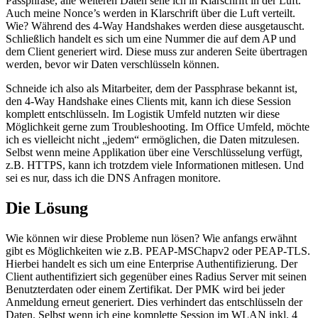
Passphrase, alle weiteren Daten sehe ich in Klarschrift in der Luft.
Auch meine Nonce’s werden in Klarschrift über die Luft verteilt.
Wie? Während des 4-Way Handshakes werden diese ausgetauscht.
Schließlich handelt es sich um eine Nummer die auf dem AP und
dem Client generiert wird. Diese muss zur anderen Seite übertragen
werden, bevor wir Daten verschlüsseln können.
Schneide ich also als Mitarbeiter, dem der Passphrase bekannt ist,
den 4-Way Handshake eines Clients mit, kann ich diese Session
komplett entschlüsseln. Im Logistik Umfeld nutzten wir diese
Möglichkeit gerne zum Troubleshooting. Im Office Umfeld, möchte
ich es vielleicht nicht „jedem“ ermöglichen, die Daten mitzulesen.
Selbst wenn meine Applikation über eine Verschlüsselung verfügt,
z.B. HTTPS, kann ich trotzdem viele Informationen mitlesen. Und
sei es nur, dass ich die DNS Anfragen monitore.
Die Lösung
Wie können wir diese Probleme nun lösen? Wie anfangs erwähnt
gibt es Möglichkeiten wie z.B. PEAP-MSChapv2 oder PEAP-TLS.
Hierbei handelt es sich um eine Enterprise Authentifizierung. Der
Client authentifiziert sich gegenüber eines Radius Server mit seinen
Benutzterdaten oder einem Zertifikat. Der PMK wird bei jeder
Anmeldung erneut generiert. Dies verhindert das entschlüsseln der
Daten. Selbst wenn ich eine komplette Session im WLAN inkl. 4